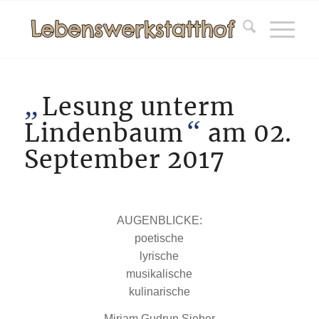
„
Lesung unterm
“
Lindenbaum
am 02.
September 2017
AUGENBLICKE:
poetische
lyrische
musikalische
kulinarische
Miriam Gudrun Sieber