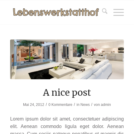
A nice post
/
/
/
Mai 24, 2012
0 Kommentare
in
News
von
admin
Lorem ipsum dolor sit amet, consectetuer adipiscing
elit. Aenean commodo ligula eget dolor. Aenean
massa. Cum sociis natoque penatibus et magnis dis